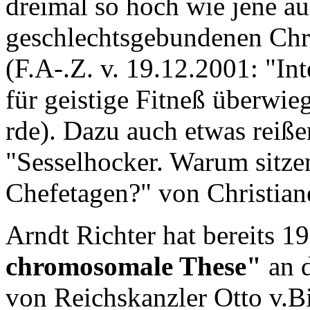
dreimal so hoch wie jene au
geschlechtsgebundenen Ch
(F.A-.Z. v. 19.12.2001: "In
für geistige Fitneß überw
rde). Dazu auch etwas reiße
"Sesselhocker. Warum sitze
Chefetagen?" von Christian
Arndt Richter hat bereits 1
chromosomale These"
an d
von Reichskanzler Otto v.