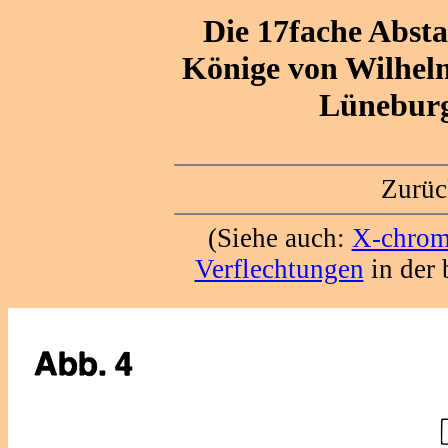
Die 17fache Abst
Könige von Wilhelm
Lünebur
Zurü
(Siehe auch:
X-chrom
Verflechtungen
in der 