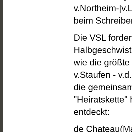
v.Northeim-|v.
beim Schreiben
Die VSL forder
Halbgeschwiste
wie die größte
v.Staufen - v.
die gemeinsame
"Heiratskette"
entdeckt:
de Chateau(Ma