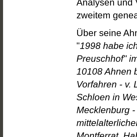
Analysen und V
zweitem genea
Über seine Ahne
"
1998 habe ic
Preuschhof" im 
10108 Ahnen br
Vorfahren - v.
Schloen in Wes
Mecklenburg - 
mittelalterlic
Montferrat, Ha