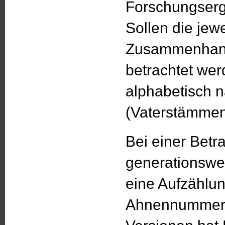
Forschungserge
Sollen die jew
Zusammenhang
betrachtet wer
alphabetisch
(Vaterstämmen)
Bei einer Betr
generationswei
eine Aufzählu
Ahnennummern 