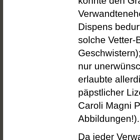
könnte den Gra
Verwandtenehe
Dispens bedurf
solche Vetter-
Geschwistern)
nur unerwünsch
erlaubte aller
päpstlicher Lize
Caroli Magni P
Abbildungen!).
Da jeder Verw