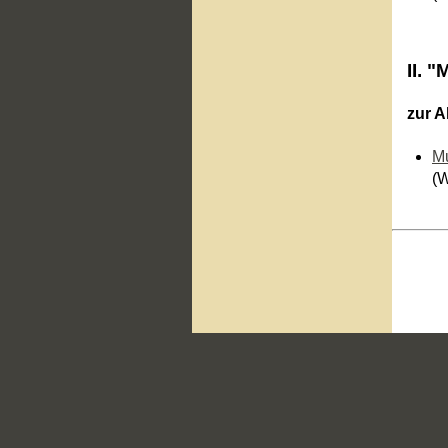
II. 
zur A
Mu
(W