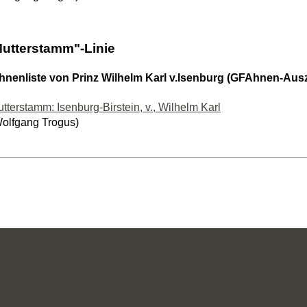
"Mutterstamm"-Linie
hnenliste von Prinz Wilhelm Karl v.Isenburg (GFAhnen-Ausz
tterstamm: Isenburg-Birstein, v., Wilhelm Karl
olfgang Trogus)