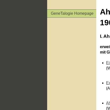
Ah
GeneTalogie Homepage
19
I. A
erwei
mit 
Ei
(W
E
(A
Ah
(W