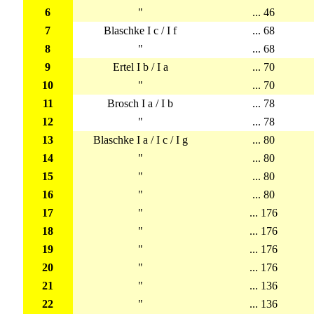
6
"
... 46
7
Blaschke I c / I f
... 68
8
"
... 68
9
Ertel I b / I a
... 70
10
"
... 70
11
Brosch I a / I b
... 78
12
"
... 78
13
Blaschke I a / I c / I g
... 80
14
"
... 80
15
"
... 80
16
"
... 80
17
"
... 176
18
"
... 176
19
"
... 176
20
"
... 176
21
"
... 136
22
"
... 136