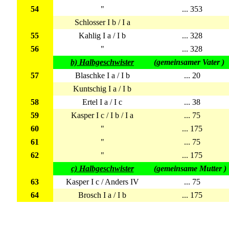
54
"
... 353
Schlosser I b / I a
55
Kahlig I a / I b
... 328
56
"
... 328
b) Halbgeschwister
(gemeinsamer Vater )
57
Blaschke I a / I b
... 20
Kuntschig I a / I b
58
Ertel I a / I c
... 38
59
Kasper I c / I b / I a
... 75
60
"
... 175
61
"
... 75
62
"
... 175
c) Halbgeschwister
(gemeinsame Mutter )
63
Kasper I c / Anders IV
... 75
64
Brosch I a / I b
... 175