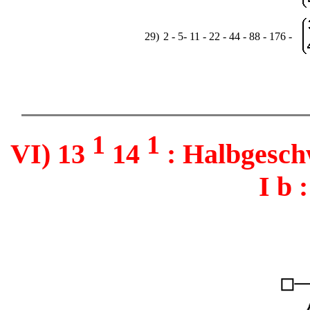
29)
2 - 5- 11 - 22 - 44 - 88 - 176 -
1
1
VI) 13
14
: Halbgesch
I b 