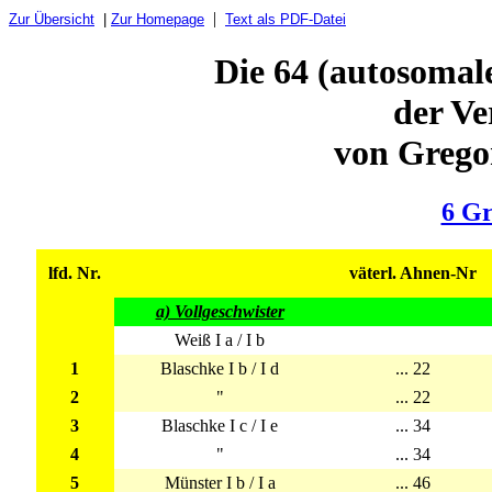
|
Zur Übersicht
|
Zur Homepage
Text als PDF-Datei
Die 64 (autosomal
der V
von Grego
6 Gr
lfd. Nr.
väterl. Ahnen-Nr
a) Vollgeschwister
Weiß I a / I b
1
Blaschke I b / I d
... 22
2
"
... 22
3
Blaschke I c / I e
... 34
4
"
... 34
5
Münster I b / I a
... 46