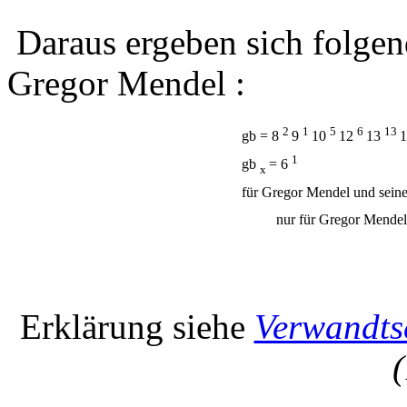
Daraus ergeben sich folgen
Gregor Mendel :
2
1
5
6
13
gb = 8
9
10
12
13
1
gb
= 6
x
für Gregor Mendel und seine
nur für Gregor Mendel
Erklärung siehe
Verwandts