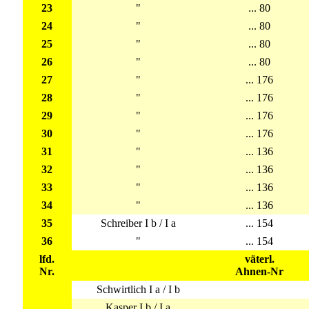
23
"
... 80
24
"
... 80
25
"
... 80
26
"
... 80
27
"
... 176
28
"
... 176
29
"
... 176
30
"
... 176
31
"
... 136
32
"
... 136
33
"
... 136
34
"
... 136
35
Schreiber I b / I a
... 154
36
"
... 154
lfd.
väterl.
Nr.
Ahnen-Nr
Schwirtlich I a / I b
Kasper I b / I a