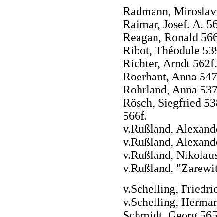
Radmann, Miroslav
Raimar, Josef. A. 5
Reagan, Ronald 56
Ribot, Théodule 53
Richter, Arndt 562f.
Roerhant, Anna 547
Rohrland, Anna 53
Rösch, Siegfried 538
566f.
v.Rußland, Alexande
v.Rußland, Alexande
v.Rußland, Nikolaus
v.Rußland, "Zarewi
v.Schelling, Friedr
v.Schelling, Herma
Schmidt, Georg 56