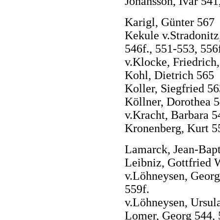
Johansson, Ivar 541
Karigl, Günter 567
Kekule v.Stradonitz
546f., 551-553, 556f
v.Klocke, Friedrich
Kohl, Dietrich 565
Koller, Siegfried 5
Köllner, Dorothea 
v.Kracht, Barbara 5
Kronenberg, Kurt 5
Lamarck, Jean-Bapt
Leibniz, Gottfried 
v.Löhneysen, Georg
559f.
v.Löhneysen, Ursula
Lomer, Georg 544, 