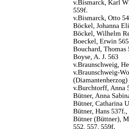
v.Bismarck, Karl W
559f.
v.Bismarck, Otto 54
Böckel, Johanna El
Böckel, Wilhelm Re
Boeckel, Erwin 565
Bouchard, Thomas 
Boyse, A. J. 563
v.Braunschweig, Hei
v.Braunschweig-Wolf
(Diamantenherzog)
v.Burchtorff, Anna 
Bütner, Anna Sabin
Bütner, Catharina U
Bütner, Hans 537f.,
Bütner (Büttner), Mi
552, 557, 559f.