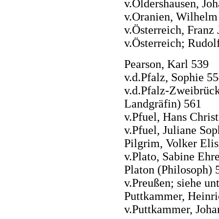
v.Oldershausen, Jo
v.Oranien, Wilhelm 
v.Österreich, Franz 
v.Österreich; Rudol
Pearson, Karl 539
v.d.Pfalz, Sophie 5
v.d.Pfalz-Zweibrüc
Landgräfin) 561
v.Pfuel, Hans Chris
v.Pfuel, Juliane So
Pilgrim, Volker Eli
v.Plato, Sabine Ehr
Platon (Philosoph) 
v.Preußen; siehe unte
Puttkammer, Heinri
v.Puttkammer, Joha