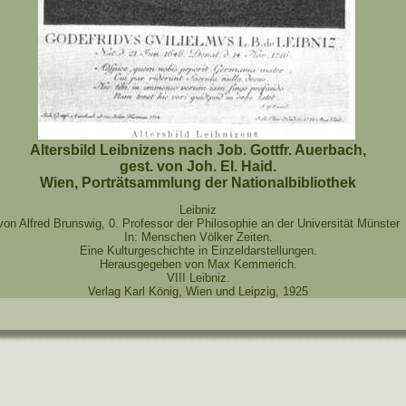
Altersbild Leibnizens nach Job. Gottfr. Auerbach,
gest. von Joh. El. Haid.
Wien, Porträtsammlung der Nationalbibliothek
Leibniz
von Alfred Brunswig, 0. Professor der Philosophie an der Universität Münster
In: Menschen Völker Zeiten.
Eine Kulturgeschichte in Einzeldarstellungen.
Herausgegeben von Max Kemmerich.
VIII Leibniz.
Verlag Karl König, Wien und Leipzig, 1925